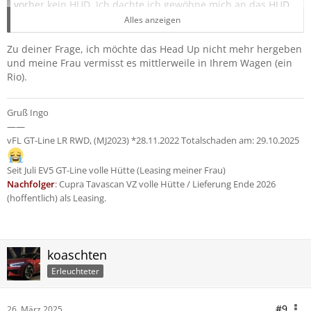
vorher kein HUD. Ich dachte ich gewöhne mich an das HUD
aber irgendwie stört es mich.
Alles anzeigen
Nicht nur das ich im Sichtfeld auf der Straße immer eine
Anzeige habe sondern vor allem habe ich das Gefühl das es
Zu deiner Frage, ich möchte das Head Up nicht mehr hergeben
mich ablenkt. Ich schaue viel zu sehr darauf das ich die
und meine Frau vermisst es mittlerweile in Ihrem Wagen (ein
Geschwindigkeit einhalte, mal davon abgesehen das die
Rio).
Begrenzung eh sehr oft falsch ist, aber das ist ein anderer
Thread.
Gruß Ingo
——
Ich habe das Gefühl das ich die ganze Zeit darauf
vFL GT-Line LR RWD,
(MJ2023) *28.11.2022 Totalschaden am: 29.10.2025
konzentriert bin was ich für eine Geschwindigkeit fahre.
Seit Juli EV5 GT-Line volle Hütte (Leasing meiner Frau)
Geht es euch auch so? Habt ihr euch daran gewöhnt oder
Nachfolger
: Cupra Tavascan VZ volle Hütte / Lieferung Ende 2026
habt ihr das HUD, obwohl ihr es habt, ausgeschaltet?
(hoffentlich) als Leasing.
koaschten
Erleuchteter
#9
26. März 2025