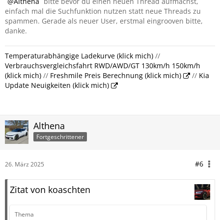
Althena
bitte bevor du einen neuen Thread aufmachst,
die Geschwindigkeit???"
einfach mal die Suchfunktion nutzen statt neue Threads zu
spammen. Gerade als neuer User, erstmal eingrooven bitte,
Bin auch Neugierig auf Eure…
danke.
Temperaturabhängige Ladekurve (klick mich)
//
Verbrauchsvergleichsfahrt RWD/AWD/GT 130km/h 150km/h
(klick mich)
//
Freshmile Preis Berechnung (klick mich)
//
Kia
Update Neuigkeiten (klick mich)
Althena
Fortgeschrittener
#6
26. März 2025
Zitat von koaschten
Thema