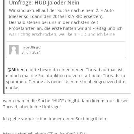
Umfrage: HUD Ja oder Nein
Wir sind aktuell auf der Suche nach einem 2. E-Auto
(dieser soll dann den 2015er KIA RIO ersetzen).
Deshalb stehen bei uns in der nächsten Zeit
Probefahrten an, die erste hatten wir am Freitag und ich
war richtig erschrocken, weil kein HUD und ich keine
Orientierung (wie schnell fahre ich und wie schnell darf
ich fahren) mehr hatte
FaceOfIngo
3. Juni 2024
PS:
Es ging nicht nur mir so, sondern auch meiner Frau, war
im übrigen Ihr erster Kommentar/Frage: "Wo sehe ich
Althena
bitte bevor du einen neuen Thread aufmachst,
die Geschwindigkeit???"
einfach mal die Suchfunktion nutzen statt neue Threads zu
spammen. Gerade als neuer User, erstmal eingrooven bitte,
Bin auch Neugierig auf Eure…
danke.
wenn man in die Suche "HUD" eingibt dann kommt nur dieser
Thread, aber keine Umfrage!
Ich gebe vorher schon immer einen Suchbegriff ein.
War es sinnvoll einen GT zu kaufen? NEIN