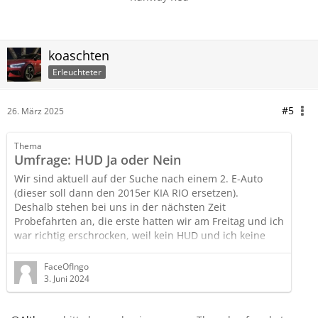
koaschten
Erleuchteter
#5
26. März 2025
Thema
Umfrage: HUD Ja oder Nein
Wir sind aktuell auf der Suche nach einem 2. E-Auto
(dieser soll dann den 2015er KIA RIO ersetzen).
Deshalb stehen bei uns in der nächsten Zeit
Probefahrten an, die erste hatten wir am Freitag und ich
war richtig erschrocken, weil kein HUD und ich keine
Orientierung (wie schnell fahre ich und wie schnell darf
ich fahren) mehr hatte
FaceOfIngo
3. Juni 2024
PS:
Es ging nicht nur mir so, sondern auch meiner Frau, war
im übrigen Ihr erster Kommentar/Frage: "Wo sehe ich