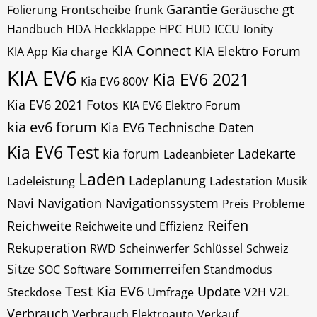
Garantie
gt
Folierung
Frontscheibe
frunk
Geräusche
Handbuch
HDA
Heckklappe
HPC
HUD
ICCU
Ionity
KIA Connect
KIA Elektro Forum
KIA App
Kia charge
KIA EV6
Kia EV6 2021
Kia EV6 800V
Kia EV6 2021 Fotos
KIA EV6 Elektro Forum
kia ev6 forum
Kia EV6 Technische Daten
Kia EV6 Test
kia forum
Ladekarte
Ladeanbieter
Laden
Ladeplanung
Ladeleistung
Ladestation
Musik
Navi
Navigation
Navigationssystem
Preis
Probleme
Reifen
Reichweite
Reichweite und Effizienz
Rekuperation
RWD
Scheinwerfer
Schlüssel
Schweiz
Sitze
Sommerreifen
SOC
Software
Standmodus
Test Kia EV6
Update
Steckdose
Umfrage
V2H
V2L
Verbrauch
Verbrauch Elektroauto
Verkauf