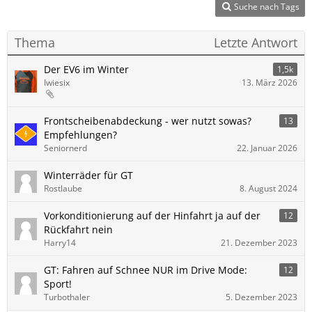
Suche nach Tags
Thema
Letzte Antwort
Der EV6 im Winter
1,5k
Iwiesix
13. März 2026
Frontscheibenabdeckung - wer nutzt sowas?
13
Empfehlungen?
Seniornerd
22. Januar 2026
Winterräder für GT
Rostlaube
8. August 2024
Vorkonditionierung auf der Hinfahrt ja auf der
12
Rückfahrt nein
Harry14
21. Dezember 2023
GT: Fahren auf Schnee NUR im Drive Mode:
12
Sport!
Turbothaler
5. Dezember 2023