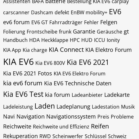
batterie
Assistenten
BAFA
Bestellung KIA EV6
carplay
EV6
carscanner
Dashcam
defekt
EnBW mobility+
ev6 forum
Felgen
EV6 GT
Fahrradträger
Fehler
Garantie
gt
Folierung
Frontscheibe
frunk
Geräusche
Handbuch
HDA
Heckklappe
HPC
HUD
ICCU
Ionity
KIA Connect
KIA Elektro Forum
KIA App
Kia charge
KIA EV6
Kia EV6 2021
Kia EV6 800V
Kia EV6 2021 Fotos
KIA EV6 Elektro Forum
kia ev6 forum
Kia EV6 Technische Daten
Kia EV6 Test
kia forum
Ladekarte
Ladeanbieter
Laden
Ladeplanung
Ladeleistung
Ladestation
Musik
Navi
Navigation
Navigationssystem
Preis
Probleme
Reifen
Reichweite
Reichweite und Effizienz
Rekuperation
RWD
Scheinwerfer
Schlüssel
Schweiz