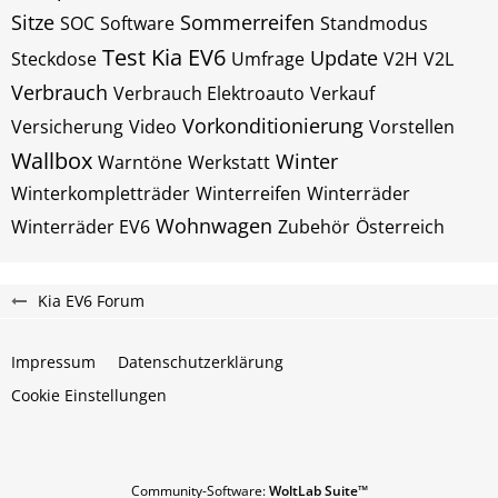
Sitze
Sommerreifen
SOC
Software
Standmodus
Test Kia EV6
Update
Steckdose
Umfrage
V2H
V2L
Verbrauch
Verbrauch Elektroauto
Verkauf
Vorkonditionierung
Versicherung
Video
Vorstellen
Wallbox
Winter
Warntöne
Werkstatt
Winterkompletträder
Winterreifen
Winterräder
Wohnwagen
Winterräder EV6
Zubehör
Österreich
Kia EV6 Forum
Impressum
Datenschutzerklärung
Cookie Einstellungen
Community-Software:
WoltLab Suite™