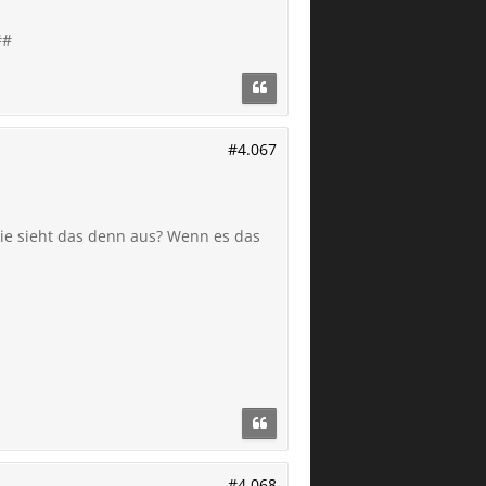
##
#4.067
Wie sieht das denn aus? Wenn es das
#4.068