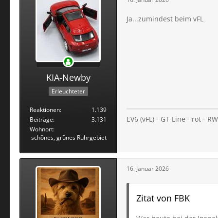
Ja...zumindest beim vFL
KIA-Newby
Erleuchteter
Reaktionen
1.139
EV6 (vFL) - GT-Line - rot - 
Beiträge
3.131
Wohnort
schönes, grünes Ruhrgebiet
16. Januar 2026
Zitat von FBK