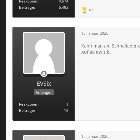
Reaktionen
4.674
Beiträge
6.492
1
15. Januar 2026
Kann man am Schnellader od
Auf 80 Kw z.b.
EVSix
Anfänger
Reaktionen
1
Beiträge
18
15. Januar 2026