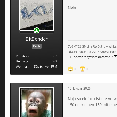
Nein
BitBender
Profi
EV6 MY22 GT-Line RWD Snow White, 1
Nissan Pulsar 1.5 dCi
-> Cupra Born 
Reaktionen
592
-->
Ladetarife grafisch dargestellt
Beiträge
639
Wohnort
Südlich von FFM
1
1
15. Januar 2026
Naja so einfach ist die Ant
150 oder einen 150 mit ein