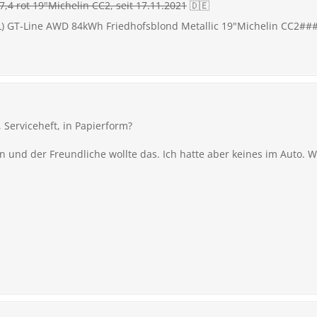
,4 rot 19"Michelin CC2, seit 17.11.2021
🇩🇪
FL) GT-Line AWD 84kWh Friedhofsblond Metallic 19"Michelin CC2##
 Serviceheft, in Papierform?
n und der Freundliche wollte das. Ich hatte aber keines im Auto. 