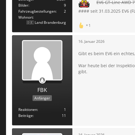
EV6 GT-Line AWD 77
Bilder
9
#### seit 31.03.2025 EV6 (
Fahrzeugbestellungen
2
Wohnort
🇩🇪 Land Brandenburg
1
16. Januar 2026
Gibt es beim EV6 ein echtes,
War heute bei der Inspektio
gibt.
FBK
Anfänger
Reaktionen
1
Beiträge
11
16. Januar 2026