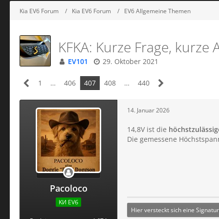
Kia EV6 Forum
Kia EV6 Forum
EV6 Allgemeine Themen
KFKA: Kurze Frage, kurze A
EV101
29. Oktober 2021
1
…
406
407
408
…
440
14. Januar 2026
14,8V ist die
höchstzulässig
Die gemessene Höchstspann
Pacoloco
KИ ЕVб
Hier versteckt sich eine Signatur