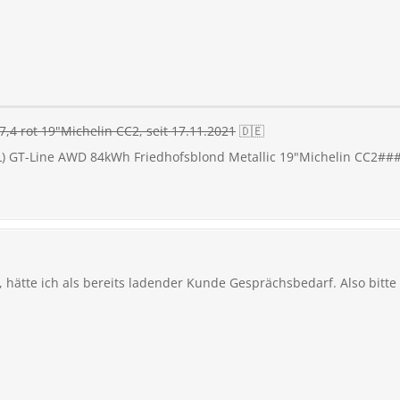
,4 rot 19"Michelin CC2, seit 17.11.2021
🇩🇪
FL) GT-Line AWD 84kWh Friedhofsblond Metallic 19"Michelin CC2##
 hätte ich als bereits ladender Kunde Gesprächsbedarf. Also bitt