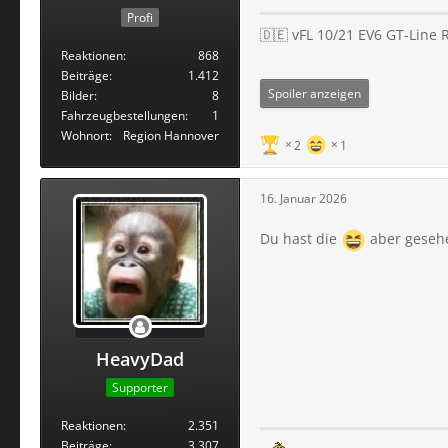
Profi
🇩🇪 vFL 10/21 EV6 GT-Line
Reaktionen
868
Beiträge
1.412
Spoiler anzeigen
Bilder
8
Fahrzeugbestellungen
1
Wohnort
Region Hannover
2
1
16. Januar 2026
Du hast die
aber gese
HeavyDad
Supporter
Reaktionen
2.351
Beiträge
3.307