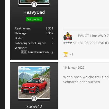
HeavyDad
Supporter
Reaktionen
2.351
Beiträge
3.307
EV6 GT-Line AWD 77
Bilder
9
#### seit 31.03.2025 EV6 (
Fahrzeugbestellungen
2
Wohnort
🇩🇪 Land Brandenburg
1
16. Januar 2026
Wenn noch welche frei sind,
Schnarchlader suchen.
xbow42