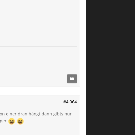
#4.064
on einer dran hängt dann gibts nur
iger