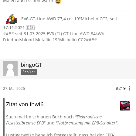
Malen auch schön warm
EV6 GT-Line AWD 77,4 rot 19"Michelin CC2, seit
17.11.2021
🇩🇪
#### seit 31.03.2025 EV6 (FL) GT-Line AWD 84kWh
Friedhofsblond Metallic 19"Michelin CC2####
bingoGT
Schüler
#219
27. Mai 2026
Zitat von ihwi6
Such mal im schlauen Buch nach
"Elektronische
Feststellbremse EPB"
und
"Notbremsung mit EPB-Schalter"
.
Lustigerweise habe ich festgestellt, dass bei der EPB-