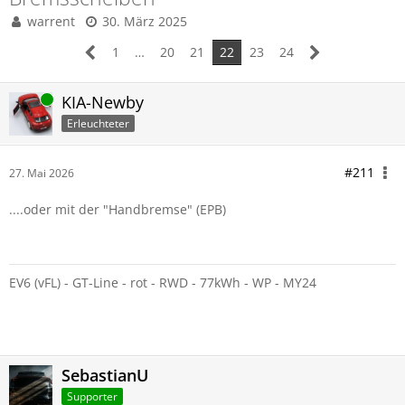
warrent
30. März 2025
1
…
20
21
22
23
24
Online
KIA-Newby
Erleuchteter
#211
27. Mai 2026
....oder mit der "Handbremse" (EPB)
EV6 (vFL) - GT-Line - rot - RWD - 77kWh - WP - MY24
SebastianU
Supporter