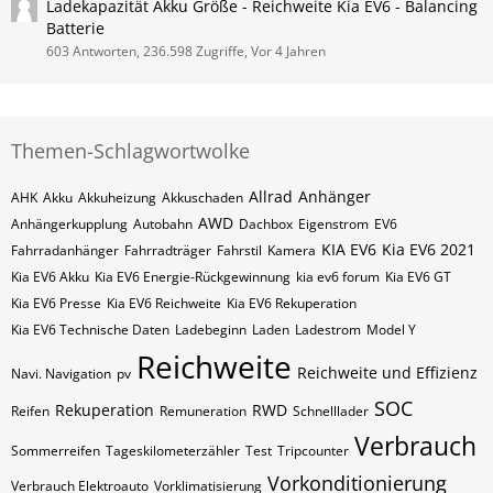
Ladekapazität Akku Größe - Reichweite Kia EV6 - Balancing
Batterie
603 Antworten, 236.598 Zugriffe, Vor 4 Jahren
Themen-Schlagwortwolke
Allrad
Anhänger
AHK
Akku
Akkuheizung
Akkuschaden
AWD
Anhängerkupplung
Autobahn
Dachbox
Eigenstrom
EV6
KIA EV6
Kia EV6 2021
Fahrradanhänger
Fahrradträger
Fahrstil
Kamera
Kia EV6 Akku
Kia EV6 Energie-Rückgewinnung
kia ev6 forum
Kia EV6 GT
Kia EV6 Presse
Kia EV6 Reichweite
Kia EV6 Rekuperation
Kia EV6 Technische Daten
Ladebeginn
Laden
Ladestrom
Model Y
Reichweite
Reichweite und Effizienz
Navi. Navigation
pv
SOC
Rekuperation
RWD
Reifen
Remuneration
Schnelllader
Verbrauch
Sommerreifen
Tageskilometerzähler
Test
Tripcounter
Vorkonditionierung
Verbrauch Elektroauto
Vorklimatisierung