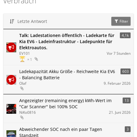
Verbrauch
Letzte Antwort
Filter
Talk: Ladestationen öffentlich - Ladekarte für
4,1k
Kia EV6 - Ladeinfrastruktur - Ladepunkte für
Elektroautos.
EV101
Vor 7 Stunden
1
Ladekapazität Akku Größe - Reichweite Kia EV6
603
- Balancing Batterie
Olaf
9. Februar 2026
Angezeigter (remaining energy) kWh-Wert im
13
"Car Scanner" bei 100% SOC
NiKo0816
21. Juni 2026
Abweichender SOC nach ein paar Tagen
3
Standzeit