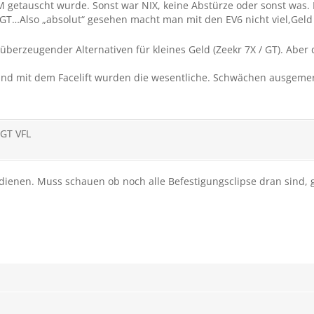
AGM getauscht wurde. Sonst war NIX, keine Abstürze oder sonst was.
 GT…Also „absolut“ gesehen macht man mit den EV6 nicht viel,Geld
berzeugender Alternativen für kleines Geld (Zeekr 7X / GT). Aber 
r und mit dem Facelift wurden die wesentliche. Schwächen ausgemer
 GT VFL
t dienen. Muss schauen ob noch alle Befestigungsclipse dran sind