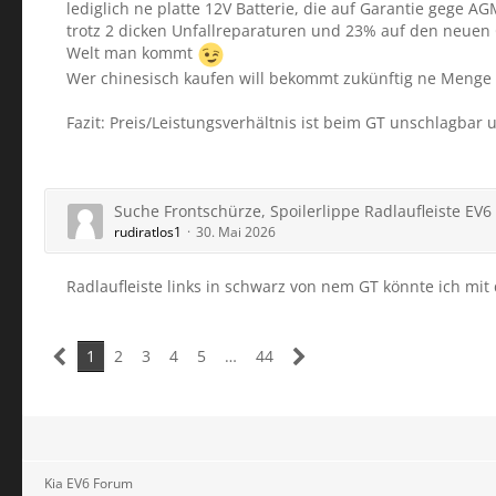
lediglich ne platte 12V Batterie, die auf Garantie gege 
trotz 2 dicken Unfallreparaturen und 23% auf den neuen
Welt man kommt
Wer chinesisch kaufen will bekommt zukünftig ne Menge ü
Fazit: Preis/Leistungsverhältnis ist beim GT unschlagba
Suche Frontschürze, Spoilerlippe Radlaufleiste EV6
rudiratlos1
30. Mai 2026
Radlaufleiste links in schwarz von nem GT könnte ich mi
1
2
3
4
5
…
44
Kia EV6 Forum