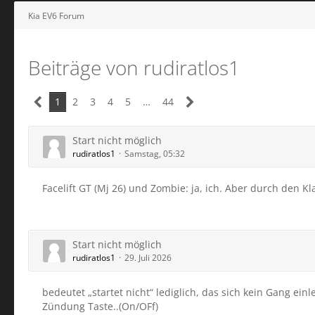
Kia EV6 Forum
Beiträge von rudiratlos1
1
2
3
4
5
…
44
Start nicht möglich
rudiratlos1
Samstag, 05:32
Facelift GT (Mj 26) und Zombie: ja, ich. Aber durch den Kl
Start nicht möglich
rudiratlos1
29. Juli 2026
bedeutet „startet nicht“ lediglich, das sich kein Gang ei
Zündung Taste..(On/OFf)