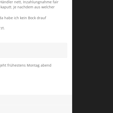
 Händler nett, Inzahlungnahme fair
 kaputt. Je nachdem aus welcher
da habe ich kein Bock drauf
zt.
, geht frühestens Montag abend