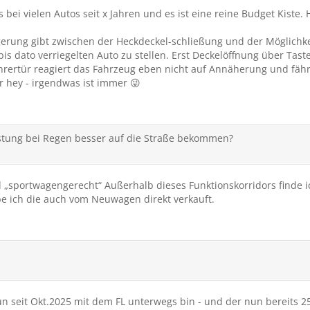
s bei vielen Autos seit x Jahren und es ist eine reine Budget Kiste
ögerung gibt zwischen der Heckdeckel-schließung und der Möglichkei
bis dato verriegelten Auto zu stellen. Erst Deckelöffnung über Ta
rertür reagiert das Fahrzeug eben nicht auf Annäherung und fährt
r hey - irgendwas ist immer 😜
eistung bei Regen besser auf die Straße bekommen?
 „sportwagengerecht“ Außerhalb dieses Funktionskorridors finde ic
e ich die auch vom Neuwagen direkt verkauft.
 seit Okt.2025 mit dem FL unterwegs bin - und der nun bereits 25