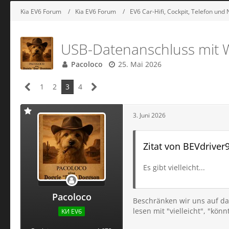
Kia EV6 Forum
Kia EV6 Forum
EV6 Car-Hifi, Cockpit, Telefon und 
USB-Datenanschluss mit W
Pacoloco
25. Mai 2026
1
2
3
4
3. Juni 2026
Zitat von BEVdriver
Es gibt vielleicht...
Pacoloco
Beschränken wir uns auf das
lesen mit "vielleicht", "kön
KИ ЕVб