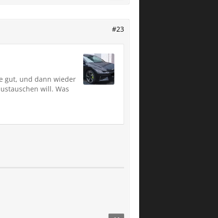
#23
e gut, und dann wieder
austauschen will. Was