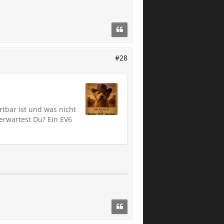
#28
tbar ist und was nicht
 erwartest Du? Ein EV6