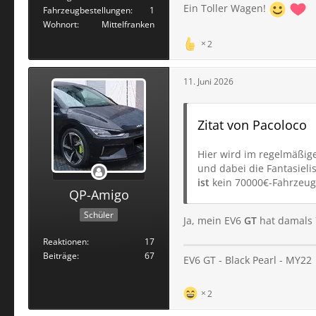
Ein Toller Wagen!
Fahrzeugbestellungen
1
Wohnort
Mittelfranken
2
11. Juni 2026
Zitat von Pacoloco
Hier wird im regelmäßig
und dabei die Fantasieli
ist
kein 70000€-Fahrzeug
QP-Amigo
Schüler
Ja, mein EV6
GT
hat damals 7
Reaktionen
17
Beiträge
67
EV6 GT - Black Pearl - MY22
2