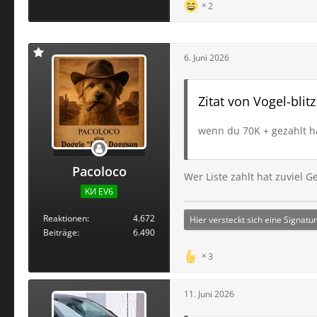
2
6. Juni 2026
Zitat von Vogel-blitz
wenn du 70K + gezahlt h
Pacoloco
Wer Liste zahlt hat zuviel G
KИ ЕVб
Reaktionen
4.672
Hier versteckt sich eine Signatur
Beiträge
6.490
3
11. Juni 2026