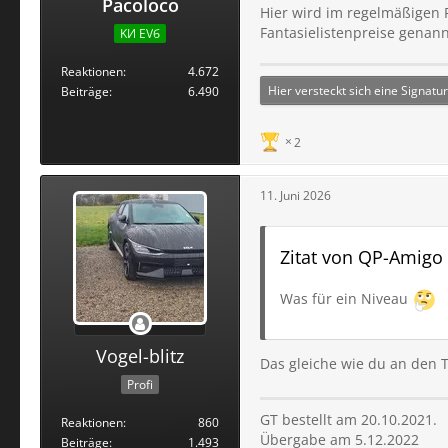
Pacoloco
Hier wird im regelmäßigen 
Fantasielistenpreise genann
KИ ЕVб
Reaktionen
4.672
Hier versteckt sich eine Signatur
Beiträge
6.490
2
11. Juni 2026
Zitat von QP-Amigo
Was für ein Niveau
Vogel-blitz
Das gleiche wie du an den 
Profi
GT bestellt am 20.10.2021.
Reaktionen
860
Übergabe am 5.12.2022
Beiträge
1.493