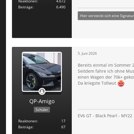
Reaktionen
4.672
Beiträge
6.490
Hier versteckt sich eine Signatur
5. Juni 2026
Bereits einmal im Sommer 2
Seitdem fahre ich ohne Musi
einen Wagen der 70k+ gekos
Da kriegste Tollwut
QP-Amigo
Schüler
EV6 GT - Black Pearl - MY22
Reaktionen
17
Beiträge
67