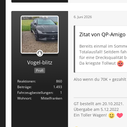
6. Juni 2026
Zitat von QP-Amigo
Bereits einmal im Somme
Totalausfall! Seitdem fa
für eine Drecksqualität 
Vogel-blitz
Da kriegste Tollwut
Profi
Also wenn du 70K + gezahl
Reaktionen
860
Beiträge
1.493
Fahrzeugbestellungen
1
Wohnort
Mittelfranken
GT bestellt am 20.10.2021.
Übergabe am 5.12.2022
Ein Toller Wagen!