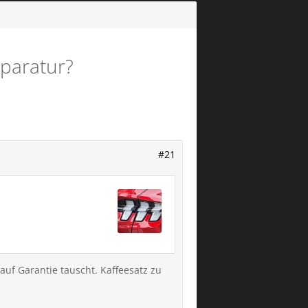
paratur?
#21
auf Garantie tauscht. Kaffeesatz zu