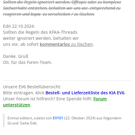
Sollten die Regeln ignoriert werden, Offtopic oder zu komplexe
Sachverhalte entstehen, behalten wir uns vor, entsprechend zu
reagieren und bspw. zu verschieben / zu löschen.
Edit 22.10.2024:
Sollten die Regeln des KFKA-Threads
weiter ignoriert werden, behalten wir
uns vor, ab sofort
kommentarlos
zu löschen
.
Danke. Gruß
Oli, für das Foren-Team.
Unsere EV6 Bestellübersicht:
Bitte eintragen, klick
Bestell- und Lieferzeitliste des KIA EV6
.
Unser Forum ist hilfreich? Eine Spende hilft:
Forum
unterstützen
.
Einmal editiert, zuletzt von
EV101
(
22. Oktober 2024
) aus folgendem
Grund: Siehe Edit.