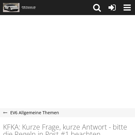
EV6 Allgemeine Themen
KFKA: Kurze Frage, kurze Antwort - bitte
die Regeln in Post #1 beachten.