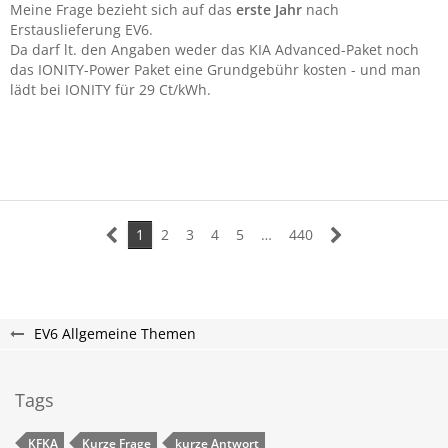
Meine Frage bezieht sich auf das
erste Jahr
nach
Erstauslieferung EV6.
Da darf lt. den Angaben weder das KIA Advanced-Paket noch
das IONITY-Power Paket eine Grundgebühr kosten - und man
lädt bei IONITY für 29 Ct/kWh.
1
2
3
4
5
…
440
EV6 Allgemeine Themen
Tags
KFKA
Kurze Frage
kurze Antwort