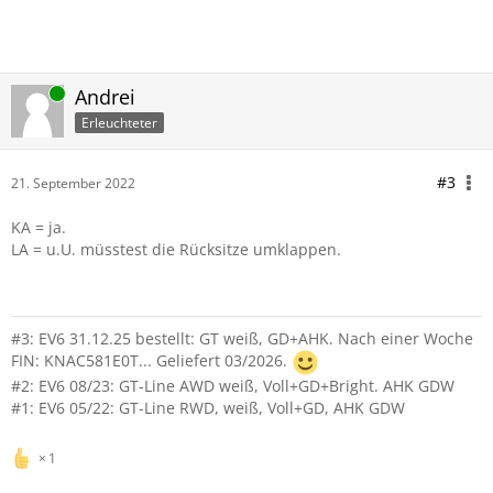
Online
Andrei
Erleuchteter
#3
21. September 2022
KA = ja.
LA = u.U. müsstest die Rücksitze umklappen.
#3: EV6 31.12.25 bestellt: GT weiß, GD+AHK.
Nach einer Woche
FIN: KNAC581E0T... Geliefert 03/2026.
#2: EV6 08/23: GT-Line AWD weiß, Voll+GD+Bright.
AHK
GDW
#1: EV6 05/22:
GT-Line RWD, weiß, Voll+GD, AHK GDW
1