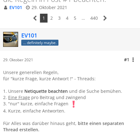
EV101
29. Oktober 2021
1
2
3
4
5
…
440
EV101
... definitely maybe.
#1
29. Oktober 2021
Unsere generellen Regeln,
für "kurze Frage, kurze Antwort !" - Threads:
1. Unsere
Netiquette beachten
und die Suche bemühen.
2.
Eine Frage
pro Beitrag und zwingend
3. "nur" kurze, einfache Fragen
4. Kurze, einfache Antworten.
Für Alles was darüber hinaus geht,
bitte einen separaten
Thread erstellen.