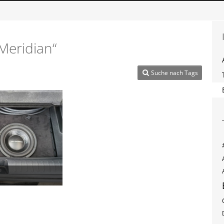
Meridian“
Suche nach Tags
23