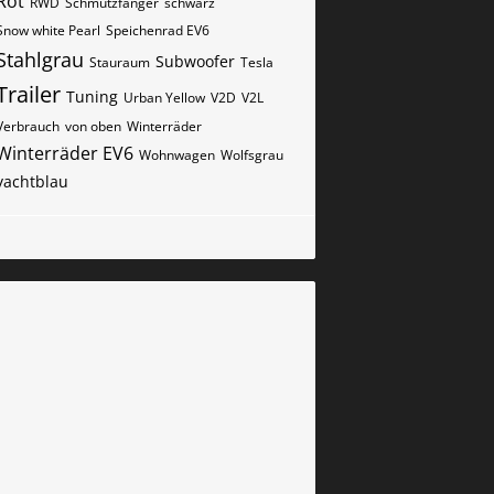
Rot
RWD
Schmutzfänger
schwarz
Snow white Pearl
Speichenrad EV6
Stahlgrau
Subwoofer
Stauraum
Tesla
Trailer
Tuning
Urban Yellow
V2D
V2L
Verbrauch
von oben
Winterräder
Winterräder EV6
Wohnwagen
Wolfsgrau
yachtblau