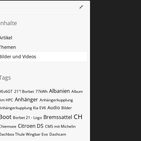
Inhalte
Artikel
Themen
Bilder und Videos
Tags
Albanien
#Ev6GT
21"! Borbet
77kWh
Album
Anhänger
Am HPC
Anhängerkupplung
Audio
Anhängerkupplung Kia EV6
Bilder
CH
Boot
Bremssattel
Borbet 21 - Logo
Citroen DS
Chiemsee
CMS mit Michelin
Dachbox Thule Wingbar Evo
Dashcam