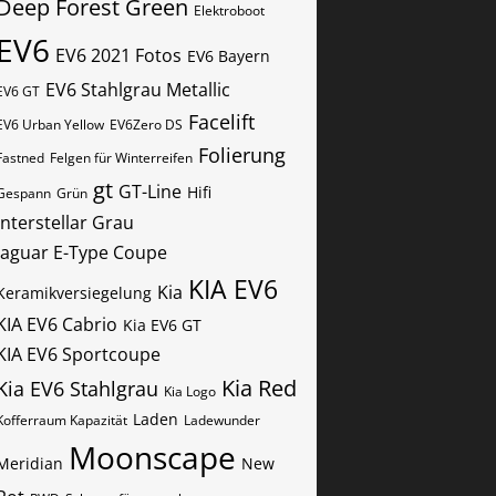
Deep Forest Green
Elektroboot
EV6
EV6 2021 Fotos
EV6 Bayern
EV6 Stahlgrau Metallic
EV6 GT
Facelift
EV6 Urban Yellow
EV6Zero DS
Folierung
Fastned
Felgen für Winterreifen
gt
GT-Line
Hifi
Gespann
Grün
Interstellar Grau
Jaguar E-Type Coupe
KIA EV6
Kia
Keramikversiegelung
KIA EV6 Cabrio
Kia EV6 GT
KIA EV6 Sportcoupe
Kia Red
Kia EV6 Stahlgrau
Kia Logo
Laden
Kofferraum Kapazität
Ladewunder
Moonscape
Meridian
New