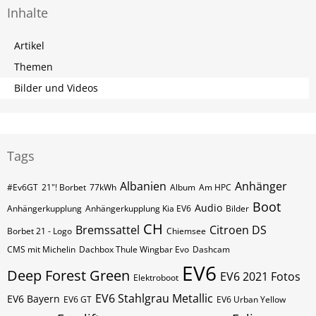
Inhalte
Artikel
Themen
Bilder und Videos
Tags
Albanien
Anhänger
#Ev6GT
21"! Borbet
77kWh
Album
Am HPC
Boot
Audio
Anhängerkupplung
Anhängerkupplung Kia EV6
Bilder
CH
Bremssattel
Citroen DS
Borbet 21 - Logo
Chiemsee
CMS mit Michelin
Dachbox Thule Wingbar Evo
Dashcam
EV6
Deep Forest Green
EV6 2021 Fotos
Elektroboot
EV6 Stahlgrau Metallic
EV6 Bayern
EV6 GT
EV6 Urban Yellow