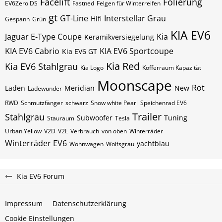
Facelift
Folierung
EV6Zero DS
Fastned
Felgen für Winterreifen
gt
GT-Line
Interstellar Grau
Hifi
Gespann
Grün
KIA EV6
Jaguar E-Type Coupe
Kia
Keramikversiegelung
KIA EV6 Cabrio
KIA EV6 Sportcoupe
Kia EV6 GT
Kia Red
Kia EV6 Stahlgrau
Kia Logo
Kofferraum Kapazität
Moonscape
Rot
Laden
Meridian
New
Ladewunder
RWD
Schmutzfänger
schwarz
Snow white Pearl
Speichenrad EV6
Trailer
Stahlgrau
Subwoofer
Tuning
Stauraum
Tesla
Urban Yellow
V2D
V2L
Verbrauch
von oben
Winterräder
Winterräder EV6
yachtblau
Wohnwagen
Wolfsgrau
Kia EV6 Forum
Impressum
Datenschutzerklärung
Cookie Einstellungen