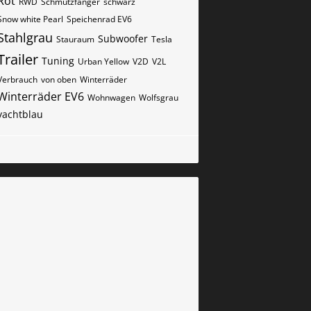
Rot
RWD
Schmutzfänger
schwarz
Snow white Pearl
Speichenrad EV6
Stahlgrau
Subwoofer
Stauraum
Tesla
Trailer
Tuning
Urban Yellow
V2D
V2L
Verbrauch
von oben
Winterräder
Winterräder EV6
Wohnwagen
Wolfsgrau
yachtblau