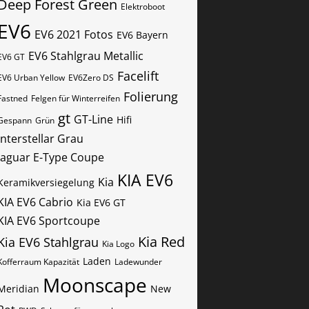
Deep Forest Green
Elektroboot
EV6
EV6 2021 Fotos
EV6 Bayern
EV6 Stahlgrau Metallic
EV6 GT
Facelift
EV6 Urban Yellow
EV6Zero DS
Folierung
Fastned
Felgen für Winterreifen
gt
GT-Line
Hifi
Gespann
Grün
Interstellar Grau
Jaguar E-Type Coupe
KIA EV6
Kia
Keramikversiegelung
KIA EV6 Cabrio
Kia EV6 GT
KIA EV6 Sportcoupe
Kia Red
Kia EV6 Stahlgrau
Kia Logo
Laden
Kofferraum Kapazität
Ladewunder
Moonscape
Meridian
New