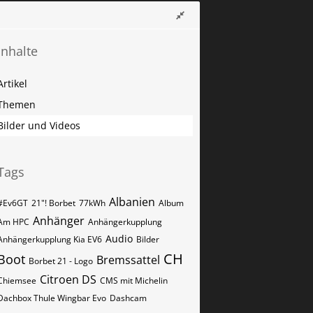
Inhalte
Artikel
Themen
Bilder und Videos
Tags
Albanien
#Ev6GT
21"! Borbet
77kWh
Album
Anhänger
Am HPC
Anhängerkupplung
Audio
Anhängerkupplung Kia EV6
Bilder
CH
Boot
Bremssattel
Borbet 21 - Logo
Citroen DS
Chiemsee
CMS mit Michelin
Dachbox Thule Wingbar Evo
Dashcam