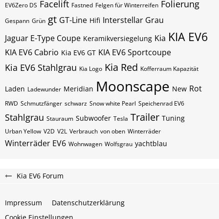
Facelift
Folierung
EV6Zero DS
Fastned
Felgen für Winterreifen
gt
GT-Line
Interstellar Grau
Hifi
Gespann
Grün
KIA EV6
Jaguar E-Type Coupe
Kia
Keramikversiegelung
KIA EV6 Cabrio
KIA EV6 Sportcoupe
Kia EV6 GT
Kia Red
Kia EV6 Stahlgrau
Kia Logo
Kofferraum Kapazität
Moonscape
Rot
Laden
Meridian
New
Ladewunder
RWD
Schmutzfänger
schwarz
Snow white Pearl
Speichenrad EV6
Trailer
Stahlgrau
Subwoofer
Tuning
Stauraum
Tesla
Urban Yellow
V2D
V2L
Verbrauch
von oben
Winterräder
Winterräder EV6
yachtblau
Wohnwagen
Wolfsgrau
Kia EV6 Forum
Impressum
Datenschutzerklärung
Cookie Einstellungen