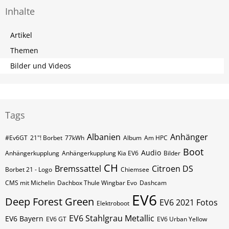
Inhalte
Artikel
Themen
Bilder und Videos
Tags
Albanien
Anhänger
#Ev6GT
21"! Borbet
77kWh
Album
Am HPC
Boot
Audio
Anhängerkupplung
Anhängerkupplung Kia EV6
Bilder
CH
Bremssattel
Citroen DS
Borbet 21 - Logo
Chiemsee
CMS mit Michelin
Dachbox Thule Wingbar Evo
Dashcam
EV6
Deep Forest Green
EV6 2021 Fotos
Elektroboot
EV6 Stahlgrau Metallic
EV6 Bayern
EV6 GT
EV6 Urban Yellow