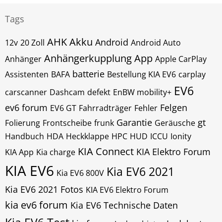
Tags
AHK
Akku
Android
12v
20 Zoll
Android Auto
Anhängerkupplung
App
Anhänger
Apple CarPlay
batterie
Assistenten
BAFA
Bestellung KIA EV6
carplay
EV6
carscanner
Dashcam
defekt
EnBW mobility+
ev6 forum
Felgen
EV6 GT
Fahrradträger
Fehler
Garantie
gt
Folierung
Frontscheibe
frunk
Geräusche
Handbuch
HDA
Heckklappe
HPC
HUD
ICCU
Ionity
KIA Connect
KIA Elektro Forum
KIA App
Kia charge
KIA EV6
Kia EV6 2021
Kia EV6 800V
Kia EV6 2021 Fotos
KIA EV6 Elektro Forum
kia ev6 forum
Kia EV6 Technische Daten