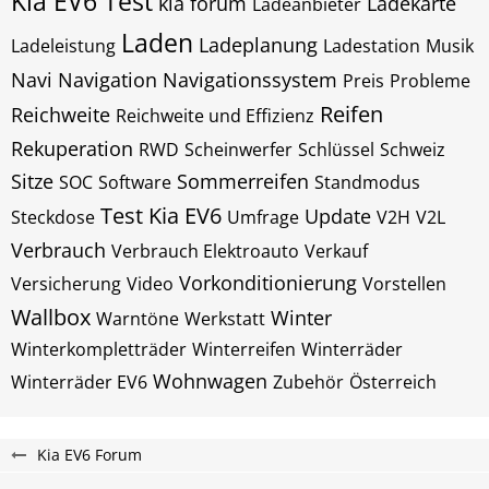
Kia EV6 Test
kia forum
Ladekarte
Ladeanbieter
Laden
Ladeplanung
Ladeleistung
Ladestation
Musik
Navi
Navigation
Navigationssystem
Preis
Probleme
Reifen
Reichweite
Reichweite und Effizienz
Rekuperation
RWD
Scheinwerfer
Schlüssel
Schweiz
Sitze
Sommerreifen
SOC
Software
Standmodus
Test Kia EV6
Update
Steckdose
Umfrage
V2H
V2L
Verbrauch
Verbrauch Elektroauto
Verkauf
Vorkonditionierung
Versicherung
Video
Vorstellen
Wallbox
Winter
Warntöne
Werkstatt
Winterkompletträder
Winterreifen
Winterräder
Wohnwagen
Winterräder EV6
Zubehör
Österreich
Kia EV6 Forum