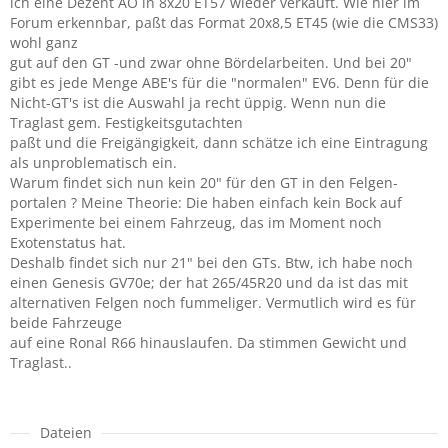
ich eine Dezent AO in 8x20 ET57 wieder verkauft. Wie hier im
Forum erkennbar, paßt das Format 20x8,5 ET45 (wie die CMS33)
wohl ganz
gut auf den GT -und zwar ohne Bördelarbeiten. Und bei 20"
gibt es jede Menge ABE's für die "normalen" EV6. Denn für die
Nicht-GT's ist die Auswahl ja recht üppig. Wenn nun die
Traglast gem. Festigkeitsgutachten
paßt und die Freigängigkeit, dann schätze ich eine Eintragung
als unproblematisch ein.
Warum findet sich nun kein 20" für den GT in den Felgen-
portalen ? Meine Theorie: Die haben einfach kein Bock auf
Experimente bei einem Fahrzeug, das im Moment noch
Exotenstatus hat.
Deshalb findet sich nur 21" bei den GTs. Btw, ich habe noch
einen Genesis GV70e; der hat 265/45R20 und da ist das mit
alternativen Felgen noch fummeliger. Vermutlich wird es für
beide Fahrzeuge
auf eine Ronal R66 hinauslaufen. Da stimmen Gewicht und
Traglast..
Dateien