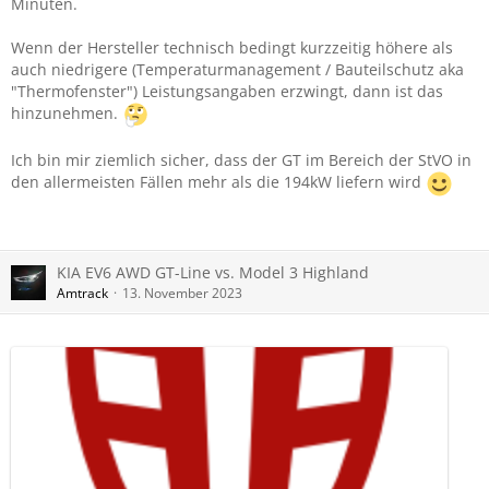
Minuten.
Wenn der Hersteller technisch bedingt kurzzeitig höhere als
auch niedrigere (Temperaturmanagement / Bauteilschutz aka
Edit: okok. Das bezog sich nicht auf alle GT line Fahrer:
"Thermofenster") Leistungsangaben erzwingt, dann ist das
innen, sondern ich war nur angespitzt von den ewigen
hinzunehmen.
Zeigefingern vorher. Normalerweise lasse ich das seit Jahren
an mir abperlen…
Ich bin mir ziemlich sicher, dass der GT im Bereich der StVO in
Aber ich kann auch einstecken.
den allermeisten Fällen mehr als die 194kW liefern wird
KIA EV6 AWD GT-Line vs. Model 3 Highland
Amtrack
13. November 2023