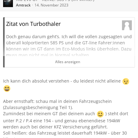
Amtrack
14. November 2023
Zitat von Turbothaler
Doch genau darum geht’s. Ich will die vollen zugesagten und
überall kolportierten 585 PS und die GT-line Fahrer:innen
können wir im GT dann im Eco-Modus links überholen. Dazu
muss man nicht mal in Normal schalten.
Genau dafür hole ich mir auch ein GT und nicht ein GT line.
Alles anzeigen
Wo fängt Vernunft an, wo hört sie auf, wer legt das fest?
Ich kann dich absolut verstehen - du leidest nicht alleine
Ein GT ist ein Spaß-Fahrzeug und kein Vernunft-Fahrzeug.
Warum heißt es wohl GT?
Aber ernsthaft: schau mal in deinen Fahrzeugschein
„Line“ von etwas, ist in etwa, wie wenn unsere Kinder die
(Zulassungsbescheinigung Teil 1).
Kleidung von Supersportler:innen tragen, nach dem Motto:
Zumindest bei meinem GT (bei deinem auch
) steht dort
ich bin zwar nicht so gut, wäre aber gern so und vielleicht
unter P.2 / P.4 eine 194 - und genau ebenendiese 194kW
haftet etwas von deinem Glanz an mir.
werden auch bei deiner KFZ Versicherung geführt.
Soll heißen: das Fahrzeug leistet dauerhaft 194kW - über 30
So schaut’s aus.