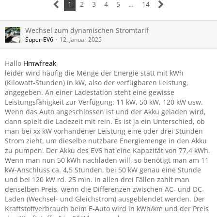
1
2
3
4
5
…
14
Wechsel zum dynamischen Stromtarif
Super-EV6
12. Januar 2025
Hallo
Hmwfreak
,
leider wird häufig die Menge der Energie statt mit kWh
(Kilowatt-Stunden) in kW, also der verfügbaren Leistung,
angegeben. An einer Ladestation steht eine gewisse
Leistungsfähigkeit zur Verfügung: 11 kW, 50 kW, 120 kW usw.
Wenn das Auto angeschlossen ist und der Akku geladen wird,
dann spielt die Ladezeit mit rein. Es ist ja ein Unterschied, ob
man bei xx kW vorhandener Leistung eine oder drei Stunden
Strom zieht, um dieselbe nutzbare Energiemenge in den Akku
zu pumpen. Der Akku des EV6 hat eine Kapazität von 77,4 kWh.
Wenn man nun 50 kWh nachladen will, so benötigt man am 11
kW-Anschluss ca. 4,5 Stunden, bei 50 kW genau eine Stunde
und bei 120 kW rd. 25 min. In allen drei Fällen zahlt man
denselben Preis, wenn die Differenzen zwischen AC- und DC-
Laden (Wechsel- und Gleichstrom) ausgeblendet werden. Der
Kraftstoffverbrauch beim E-Auto wird in kWh/km und der Preis