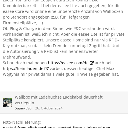
Kombinierbarkeit ist bei der easee Lite auch gegeben, für die
easee Core wird online eine unberenzte Anzahl von Wallboxen
pro Standort angegeben (z.B. für Tiefgaragen,
Firmenstellplätze, ...).
Ob Plug & Charge in dem Sinne, wie P&C verstanden wird,
vorhanden ist, weiß ich nicht. Aber die easee Lite ist für private
Stellplätze konzipiert. Unsere easee Home sind nur via RFID-
Key nutzbar, so dass kein Fremder unbefugt Zugriff hat. Und
die Autorisierung via RFID ist kein nennenswerter
Mehraufwand.
Schau doch mal neben
https://easee.com/de
auch bei
https://heimladen.de
vorbei, dessen heutiger Chef Max
Wojtynia mir privat damals viele gute Hinweise gegeben hat.
Wallbox mit Ladebuchse Ladekabel dauerhaft
verriegeln
Super-EV6
26. Oktober 2024
Foto-Nachlieferung:
pasted-from-clipboard.png
pasted-from-clipboard.png