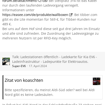
forum.de/attachment/12108/
Bei Stellplatz 3+4 ist das Kabel
nur durch den laufenden Ladevorgang veriegelt.
Informationen unter
https://easee.com/de/produkte/wallboxen
. Bei tibber.com
gibt es die Lite momentan für 569 €, für Tibber-Kunden nur
489 €.
Bei uns auf dem Hof sind diese seit gut drei Jahren im Einsatz
und alle sind zufrieden. Die Zuordnung der Ladevorgänge zu
mehreren Nutzern ist per RFID-Key möglich.
Talk: Ladestationen öffentlich - Ladekarte für Kia EV6 -
Ladeinfrastruktur - Ladepunkte für Elektroautos.
Super-EV6
17. April 2024
Zitat von koaschten
Bitte spezifizieren, du meinst Aldi-Süd oder? weil bei Aldi
Nord gibt es keine Ladesäulen.
In Erfurt bei Aldi-Nord in der Schlachthofstraße 23 stehen zwei