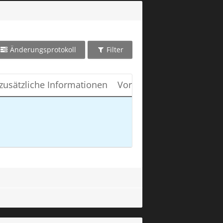
Änderungsprotokoll
Filter
zusätzliche Informationen
Vorauss. Lieferdatum
W
3. Dezember 2022