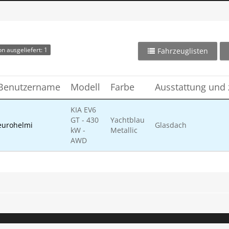
n ausgeliefert: 1
Fahrzeuglisten
Benutzername
Modell
Farbe
Ausstattung und 
KIA EV6
GT - 430
Yachtblau
eurohelmi
Glasdach
kW -
Metallic
AWD