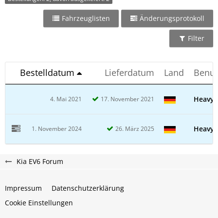
Fahrzeuglisten
Änderungsprotokoll
Filter
Bestelldatum
Lieferdatum
Land
Benu
Heavy
4. Mai 2021
17. November 2021
Heavy
1. November 2024
26. März 2025
Kia EV6 Forum
Impressum
Datenschutzerklärung
Cookie Einstellungen