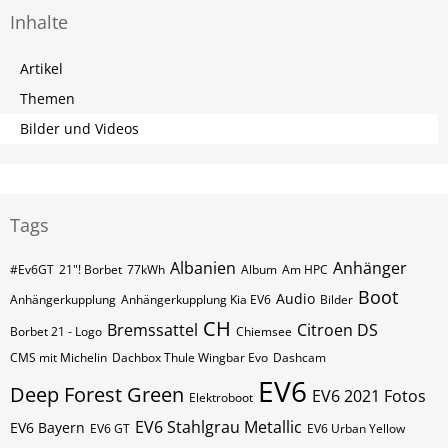
Inhalte
Artikel
Themen
Bilder und Videos
Tags
Albanien
Anhänger
#Ev6GT
21"! Borbet
77kWh
Album
Am HPC
Boot
Audio
Anhängerkupplung
Anhängerkupplung Kia EV6
Bilder
CH
Bremssattel
Citroen DS
Borbet 21 - Logo
Chiemsee
CMS mit Michelin
Dachbox Thule Wingbar Evo
Dashcam
EV6
Deep Forest Green
EV6 2021 Fotos
Elektroboot
EV6 Stahlgrau Metallic
EV6 Bayern
EV6 GT
EV6 Urban Yellow