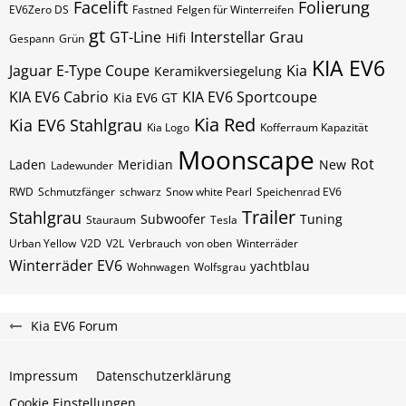
Facelift
Folierung
EV6Zero DS
Fastned
Felgen für Winterreifen
gt
GT-Line
Interstellar Grau
Hifi
Gespann
Grün
KIA EV6
Jaguar E-Type Coupe
Kia
Keramikversiegelung
KIA EV6 Cabrio
KIA EV6 Sportcoupe
Kia EV6 GT
Kia Red
Kia EV6 Stahlgrau
Kia Logo
Kofferraum Kapazität
Moonscape
Rot
Laden
Meridian
New
Ladewunder
RWD
Schmutzfänger
schwarz
Snow white Pearl
Speichenrad EV6
Trailer
Stahlgrau
Subwoofer
Tuning
Stauraum
Tesla
Urban Yellow
V2D
V2L
Verbrauch
von oben
Winterräder
Winterräder EV6
yachtblau
Wohnwagen
Wolfsgrau
Kia EV6 Forum
Impressum
Datenschutzerklärung
Cookie Einstellungen