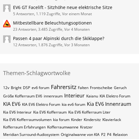
EV6 GT Facelift - Sitzhöhe neue elektrische Sitze
5 Antworten, 1.119 Zugriffe, Vor einem Monat
Mitbestellbare Beleuchtungsoptionen
23 Antworten, 3.485 Zugriffe, Vor 4 Monaten
Passen 4 paar Alpinski durch die Skiklappe?
12 Antworten, 1.876 Zugriffe, Vor 3 Monaten
Themen-Schlagwortwolke
Fahrersitz
12v
Bright
DSP
ev6 forum
Falten
Frontscheibe
Geruch
Interieur
Größe Kofferraum EV6
innenraum
Kaianu
KIA Elektro Forum
KIA EV6
Kia EV6 Innenraum
KIA EV6 Elektro Forum
kia ev6 forum
Kia EV6 Interieur
Kia EV6 Kofferraum
Kia EV6 Kofferraum Liter
Kia EV6 Kofferraumvolumen
kia forum
Kinder
Kindersitz
Klavierlack
Kofferraum Erfahrungen
Kofferraumwanne
Kratzer
Meridian Surround-Audiosystem
Originalwanne von KIA
P2
P4
Relaxion